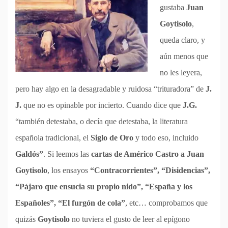
gustaba
Juan
Goytisolo
,
queda claro, y
aún menos que
no les leyera,
pero hay algo en la desagradable y ruidosa “trituradora” de
J.
J.
que no es opinable por incierto. Cuando dice que
J.G.
“también detestaba, o decía que detestaba, la literatura
española tradicional, el
Siglo de Oro
y todo eso, incluido
Galdós”
. Si leemos las
cartas de Américo Castro a Juan
Goytisolo
, los ensayos
“Contracorrientes”, “Disidencias”,
“Pájaro que ensucia su propio nido”, “España y los
Españoles”, “El furgón de cola”
, etc… comprobamos que
quizás
Goytisolo
no tuviera el gusto de leer al epígono