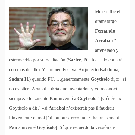
Me escribe el
dramaturgo
Fernando
Arrabal:
“…
arrebatado y
estremecido por su ocultación (
Sartre
, PC, loa… lo contaré
con más detalle). Y también Festival Arquitecto Babilonia,
Sadam H
.) querido FU. …generosamente
Goytisolo
dijo: «si
no existiera Arrabal habría que inventarlo» y yo reconocí
siempre: «felizmente
Pan
inventó a
Goytisolo
”. [Généreux
Goytisolo a dit / «si
Arrabal
n’existerait pas il faudrait
l’inventer» / et moi j’ai toujours reconnu / ‘heureusement
Pan
a inventé
Goytisolo]
. Sí que recuerdo la versión de