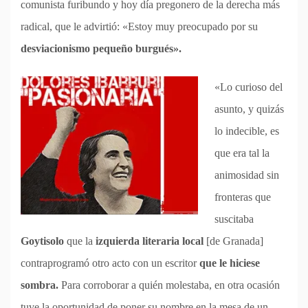
comunista furibundo y hoy día pregonero de la derecha más
radical, que le advirtió: «Estoy muy preocupado por su
desviacionismo pequeño burgués».
«Lo curioso del
asunto, y quizás
lo indecible, es
que era tal la
animosidad sin
fronteras que
suscitaba
Goytisolo
que la
izquierda literaria local
[de Granada]
contraprogramó otro acto con un escritor
que le hiciese
sombra.
Para corroborar a quién molestaba, en otra ocasión
tuve la oportunidad de poner su nombre en la mesa de un