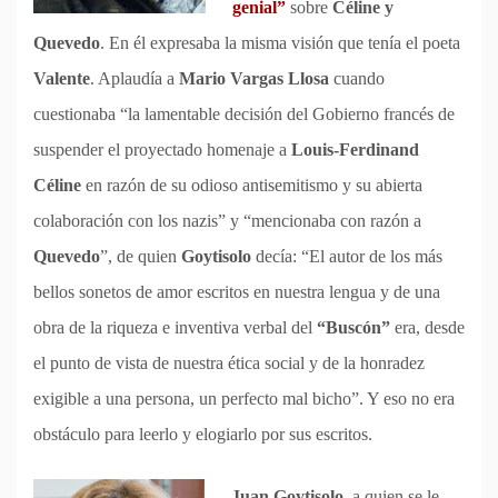
genial”
sobre
Céline y
Quevedo
. En él expresaba la misma visión que tenía el poeta
Valente
. Aplaudía a
Mario Vargas Llosa
cuando
cuestionaba “la lamentable decisión del Gobierno francés de
suspender el proyectado homenaje a
Louis-Ferdinand
Céline
en razón de su odioso antisemitismo y su abierta
colaboración con los nazis” y “mencionaba con razón a
Quevedo
”, de quien
Goytisolo
decía: “El autor de los más
bellos sonetos de amor escritos en nuestra lengua y de una
obra de la riqueza e inventiva verbal del
“Buscón”
era, desde
el punto de vista de nuestra ética social y de la honradez
exigible a una persona, un perfecto mal bicho”. Y eso no era
obstáculo para leerlo y elogiarlo por sus escritos.
Juan Goytisolo
, a quien se le