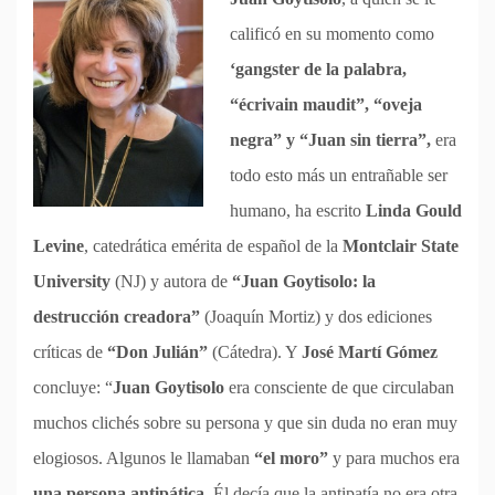
calificó en su momento como
‘gangster de la palabra,
“écrivain maudit”, “oveja
negra” y “Juan sin tierra”,
era
todo esto más un entrañable ser
humano, ha escrito
Linda Gould
Levine
, catedrática emérita de español de la
Montclair State
University
(NJ) y autora de
“Juan Goytisolo: la
destrucción creadora”
(Joaquín Mortiz) y dos ediciones
críticas de
“Don Julián”
(Cátedra). Y
José Martí Gómez
concluye: “
Juan Goytisolo
era consciente de que circulaban
muchos clichés sobre su persona y que sin duda no eran muy
elogiosos. Algunos le llamaban
“el moro”
y para muchos era
una persona antipática
. Él decía que la antipatía no era otra