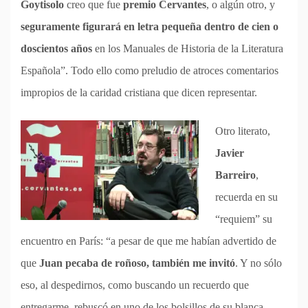
Goytisolo
creo que fue
premio Cervantes
, o algún otro, y
seguramente figurará en letra pequeña dentro de cien o
doscientos años
en los Manuales de Historia de la Literatura
Española”. Todo ello como preludio de atroces comentarios
impropios de la caridad cristiana que dicen representar.
Otro literato,
Javier
Barreiro
,
recuerda en su
“requiem” su
encuentro en París: “a pesar de que me habían advertido de
que
Juan pecaba de roñoso, también me invitó
. Y no sólo
eso, al despedirnos, como buscando un recuerdo que
entregarme, rebuscó en uno de los bolsillos de su blanca