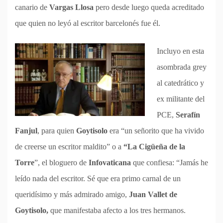
canario de
Vargas Llosa
pero desde luego queda acreditado
que quien no leyó al escritor barcelonés fue él.
Incluyo en esta
asombrada grey
al catedrático y
ex militante del
PCE,
Serafín
Fanjul
, para quien
Goytisolo
era “un señorito que ha vivido
de creerse un escritor maldito” o a
“La Cigüeña de la
Torre
”, el bloguero de
Infovaticana
que confiesa: “Jamás he
leído nada del escritor. Sé que era primo carnal de un
queridísimo y más admirado amigo,
Juan Vallet de
Goytisolo,
que manifestaba afecto a los tres hermanos.