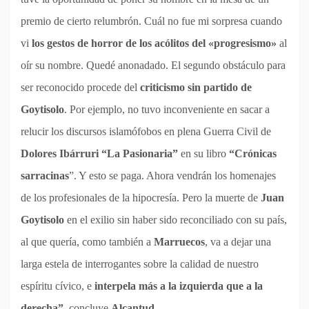
premio de cierto relumbrón. Cuál no fue mi sorpresa cuando
vi
los gestos de horror de los acólitos del «progresismo»
al
oír su nombre. Quedé anonadado. El segundo obstáculo para
ser reconocido procede del
criticismo sin partido de
Goytisolo
. Por ejemplo, no tuvo inconveniente en sacar a
relucir los discursos islamófobos en plena Guerra Civil de
Dolores Ibárruri “La Pasionaria”
en su libro
“Crónicas
sarracinas
”. Y esto se paga. Ahora vendrán los homenajes
de los profesionales de la hipocresía. Pero la muerte de
Juan
Goytisolo
en el exilio sin haber sido reconciliado con su país,
al que quería, como también a
Marruecos
, va a dejar una
larga estela de interrogantes sobre la calidad de nuestro
espíritu cívico, e
interpela más a la izquierda que a la
derecha”
, concluye
Alcantud.