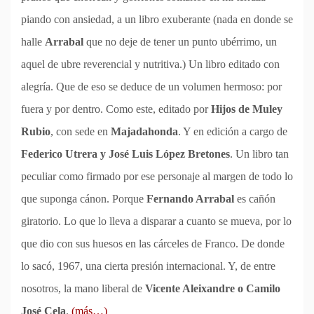
piando con ansiedad, a un libro exuberante (nada en donde se
halle
Arrabal
que no deje de tener un punto ubérrimo, un
aquel de ubre reverencial y nutritiva.) Un libro editado con
alegría. Que de eso se deduce de un volumen hermoso: por
fuera y por dentro. Como este, editado por
Hijos de Muley
Rubio
, con sede en
Majadahonda
. Y en edición a cargo de
Federico Utrera y José Luis López Bretones
. Un libro tan
peculiar como firmado por ese personaje al margen de todo lo
que suponga cánon. Porque
Fernando Arrabal
es cañón
giratorio. Lo que lo lleva a disparar a cuanto se mueva, por lo
que dio con sus huesos en las cárceles de Franco. De donde
lo sacó, 1967, una cierta presión internacional. Y, de entre
nosotros, la mano liberal de
Vicente Aleixandre o Camilo
José Cela
.
(más…)