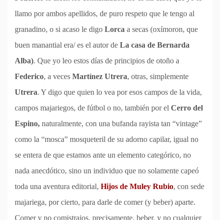
llamo por ambos apellidos, de puro respeto que le tengo al
granadino, o si acaso le digo
Lorca
a secas (oxímoron, que
buen manantial era/ es el autor de
La casa de Bernarda
Alba)
. Que yo leo estos días de principios de otoño a
Federico
, a veces
Martínez Utrera
, otras, simplemente
Utrera
. Y digo que quien lo vea por esos campos de la vida,
campos majariegos, de fútbol o no, también por el
Cerro del
Espino,
naturalmente, con una bufanda rayista tan “vintage”
como la “mosca” mosqueteril de su adorno capilar, igual no
se entera de que estamos ante un elemento categórico, no
nada anecdótico, sino un individuo que no solamente capeó
toda una aventura editorial,
Hijos de Muley Rubio
, con sede
majariega, por cierto, para darle de comer (y beber) aparte.
Comer y no comistrajos, precisamente, beber, y no cualquier