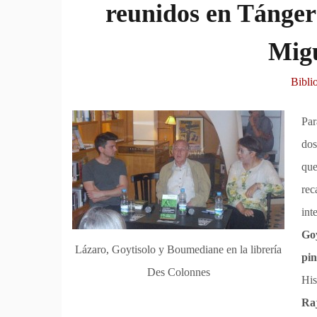
reunidos en Tánge
Mig
Bibli
Par
dos
que
rec
int
Goy
Lázaro, Goytisolo y Boumediane en la librería
pin
Des Colonnes
His
Ra