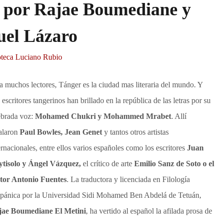
r por Rajae Boumediane y
uel Lázaro
oteca Luciano Rubio
a muchos lectores, Tánger es la ciudad mas literaria del mundo. Y
 escritores tangerinos han brillado en la república de las letras por su
brada voz:
Mohamed Chukri y Mohammed Mrabet
. Allí
alaron
Paul Bowles, Jean Genet
y tantos otros artistas
ernacionales, entre ellos varios españoles como los escritores
Juan
tisolo y Ángel Vázquez,
el crítico de arte
Emilio Sanz de Soto o el
tor Antonio Fuentes
. La traductora y licenciada en Filología
pánica por la Universidad Sidi Mohamed Ben Abdelá de Tetuán,
jae Boumediane El Metini
, ha vertido al español la afilada prosa de