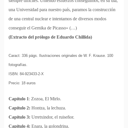
siempre difíciles. Uniendo esfuerzos conseguimos, en su día,
una Universidad para nuestro país, paramos la construcción
de una central nuclear e intentamos de diversos modos
conseguir el Gernika de Picasso» (…)
(Extracto del prólogo de Eduardo Chillida)
Caract: 336 págs. Ilustraciones originales de W. F. Krause. 100
fotografías.
ISBN: 84-923433-2-X
Precio: 18 euros
Capítulo 1
: Zozoa, El Mirlo.
Capítulo 2:
Hontza, la lechuza.
Capítulo 3:
Urretxindor, el ruiseñor.
Capítulo 4:
Enara, la golondrina.