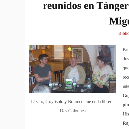
reunidos en Tánge
Mig
Bibli
Par
dos
que
rec
int
Goy
Lázaro, Goytisolo y Boumediane en la librería
pin
Des Colonnes
His
Ra