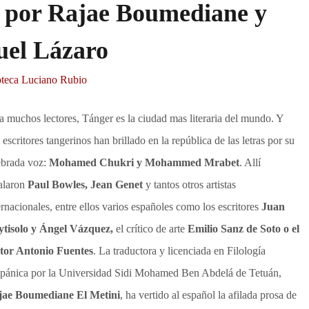
r por Rajae Boumediane y
uel Lázaro
oteca Luciano Rubio
a muchos lectores, Tánger es la ciudad mas literaria del mundo. Y
 escritores tangerinos han brillado en la república de las letras por su
brada voz:
Mohamed Chukri y Mohammed Mrabet
. Allí
alaron
Paul Bowles, Jean Genet
y tantos otros artistas
ernacionales, entre ellos varios españoles como los escritores
Juan
tisolo y Ángel Vázquez,
el crítico de arte
Emilio Sanz de Soto o el
tor Antonio Fuentes
. La traductora y licenciada en Filología
pánica por la Universidad Sidi Mohamed Ben Abdelá de Tetuán,
jae Boumediane El Metini
, ha vertido al español la afilada prosa de