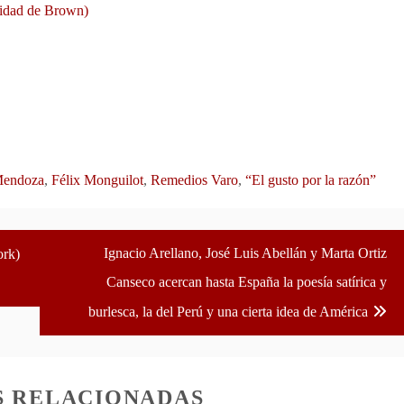
sidad de Brown)
Mendoza
,
Félix Monguilot
,
Remedios Varo
,
“El gusto por la razón”
Ignacio Arellano, José Luis Abellán y Marta Ortiz
ork)
Canseco acercan hasta España la poesía satírica y
burlesca, la del Perú y una cierta idea de América
S RELACIONADAS