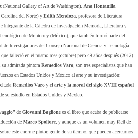
t
(National Gallery of Art de Washington),
Ana Hontanilla
 Carolina del Norte) y
Edith Mendoza
, profesora de Literatura
 integrante de la Cátedra de Investigación Memoria, Literatura y
Tecnológico de Monterrey (México), que también formó parte del
l de Investigadores del Consejo Nacional de Ciencia y Tecnología
e falleció en el mismo mes (octubre) pero 49 años después (2012)
ra su admirada pintora
Remedios Varo
, son tres especialistas que han
fuerzos en Estados Unidos y México al arte y su investigación:
a citada
Remedios Varo
y
el arte y la moral del siglo XVIII español
 de su estudio en Estados Unidos y Mexico.
vaggio”
de
Giovanni Baglione
es el libro que acaba de publicarse
raducción de
Marco Spoltore
, y aunque es un volumen muy fácil de
s sobre este enorme pintor, genio de su tiempo, que pueden acercarnos