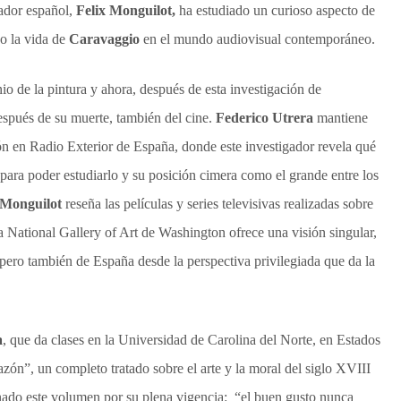
gador español,
Felix Monguilot,
ha estudiado un curioso aspecto de
do la vida de
Caravaggio
en el mundo audiovisual contemporáneo.
o de la pintura y ahora, después de esta investigación de
después de su muerte, también del cine.
Federico Utrera
mantiene
ón en Radio Exterior de España, donde este investigador revela qué
ta para poder estudiarlo y su posición cimera como el grande entre los
Monguilot
reseña las películas y series televisivas realizadas sobre
a National Gallery of Art de Washington ofrece una visión singular,
 pero también de España desde la perspectiva privilegiada que da la
a
, que da clases en la Universidad de Carolina del Norte, en Estados
azón”, un completo tratado sobre el arte y la moral del siglo XVIII
ado este volumen por su plena vigencia: “el buen gusto nunca