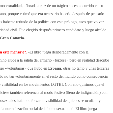
mosexualidad, aflorada a raíz de un trágico suceso ocurrido en su
rano, porque estimó que era necesario hacerlo después de pensarlo
s haberse retirado de la política con este prólogo, tuvo que volver
iedad civil. Fue elegido después primero candidato y luego alcalde
 Gran Canaria.
a este mensaje?.
-El libro juega deliberadamente con la
ino alude a la salida del armario «forzosa» pero en realidad describe
ario «voluntarias» que hubo en
España
, otras no tanto y unas terceras
do no tan voluntariamente en el resto del mundo como consecuencia
de visibilidad en los movimientos LGTBI. Con ello quisimos que el
iciese también referencia al modo festivo (lleno de indignación) con
sexuales tratan de forzar la visibilidad de quienes se ocultan, y
, la normalización social de la homosexualidad. El libro juega