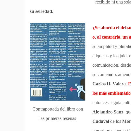
recibido ni una sol
su seriedad
.
¿Se aborda el debate
o, al contrario, un
su amplitud y plural
etiquetas y los juici
comunicación, desde l
su contenido, ameno 
Carlos H. Valera
.
E
los más emblemátic
entonces seguía cult
Contraportada del libro con
Alejandro Sanz
, q
las primeras reseñas
Cadaval
de los
Mor
y escritores, que es