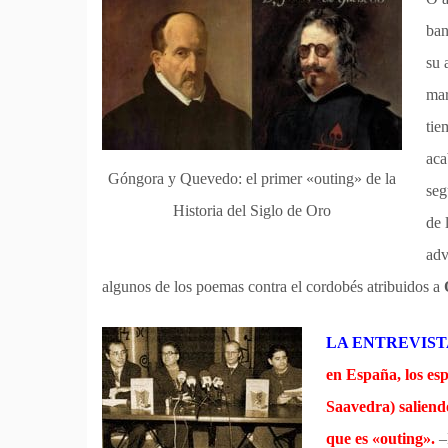
ban
su 
mar
tie
aca
Góngora y Quevedo: el primer «outing» de la
seg
Historia del Siglo de Oro
de 
adv
algunos de los poemas contra el cordobés atribuidos a
LA ENTREVIST
en España, los es
Saavedra) saliendo
que es «outing».
–