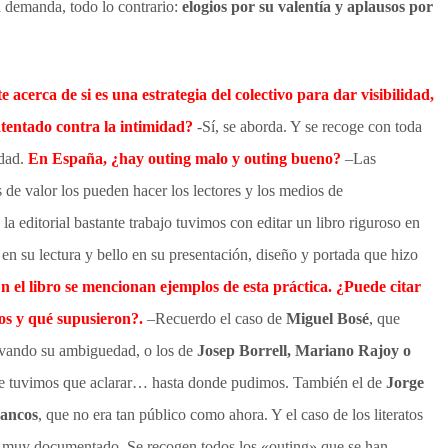
a demanda, todo lo contrario:
elogios por su valentía y aplausos por
 acerca de si es una estrategia del colectivo para dar visibilidad,
 atentado contra la intimidad?
-Sí, se aborda. Y se recoge con toda
idad.
En España, ¿hay outing malo y outing bueno?
–Las
os de valor los pueden hacer los lectores y los medios de
a editorial bastante trabajo tuvimos con editar un libro riguroso en
en su lectura y bello en su presentación, diseño y portada que hizo
n el libro se mencionan ejemplos de esta práctica. ¿Puede citar
os y qué supusieron?.
–Recuerdo el caso de
Miguel Bosé
, que
ivando su ambiguedad, o los de
Josep Borrell, Mariano Rajoy o
ue tuvimos que aclarar… hasta donde pudimos. También el de
Jorge
ancos
, que no era tan público como ahora. Y el caso de los literatos
tá muy documentado. Se recogen todos los «outing» que se han