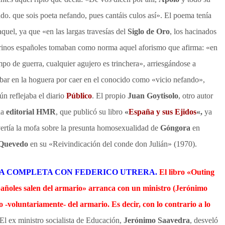
do. que sois poeta nefando, pues cantáis culos así». El poema tenía
aquel, ya que «en las largas travesías del
Siglo de Oro
, los hacinados
inos españoles tomaban como norma aquel aforismo que afirma: «en
mpo de guerra, cualquier agujero es trinchera», arriesgándose a
bar en la hoguera por caer en el conocido como «vicio nefando»,
ún reflejaba el diario
Público
. El propio
Juan Goytisolo
, otro autor
la
editorial HMR
, que publicó su libro
«
España y sus Ejidos
«,
ya
ertía la mofa sobre la presunta homosexualidad de
Góngora
en
Quevedo
en su «Reivindicación del conde don Julián» (1970).
A COMPLETA CON FEDERICO UTRERA.
El libro «Outing
pañoles salen del armario» arranca con un ministro (Jerónimo
 -voluntariamente- del armario. Es decir, con lo contrario a lo
El ex ministro socialista de Educación,
Jerónimo Saavedra
, desveló