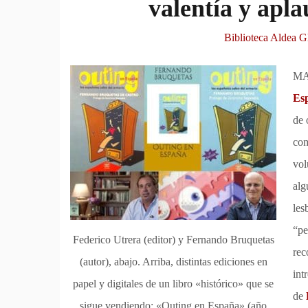
valentía y apla
Biblioteca Aldea 
MA
Esp
de 
com
vol
alg
les
“pe
Federico Utrera (editor) y Fernando Bruquetas
re
(autor), abajo. Arriba, distintas ediciones en
int
papel y digitales de un libro «histórico» que se
de
sigue vendiendo: «Outing en España» (año