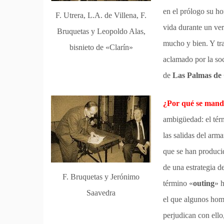
en el prólogo su ho
F. Utrera, L.A. de Villena, F.
vida durante un ve
Bruquetas y Leopoldo Alas,
mucho y bien. Y tra
bisnieto de «Clarín»
aclamado por la soc
de
Las Palmas de
¿Por qué se mand
ambigüedad: el térm
las salidas del arm
que se han produci
de una estrategia 
F. Bruquetas y Jerónimo
término «
outing
» h
Saavedra
el que algunos homo
perjudican con ello