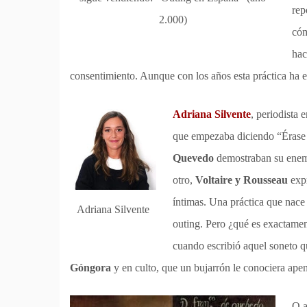
rep
2.000)
cóm
hac
consentimiento. Aunque con los años esta práctica ha ev
Adriana Silvente
, periodista
que empezaba diciendo “Érase
Quevedo
demostraban su enemis
otro,
Voltaire y Rousseau
expr
íntimas. Una práctica que nace
Adriana Silvente
outing. Pero ¿qué es exactamen
cuando escribió aquel soneto qu
Góngora
y en culto, que un bujarrón le conociera ape
O a