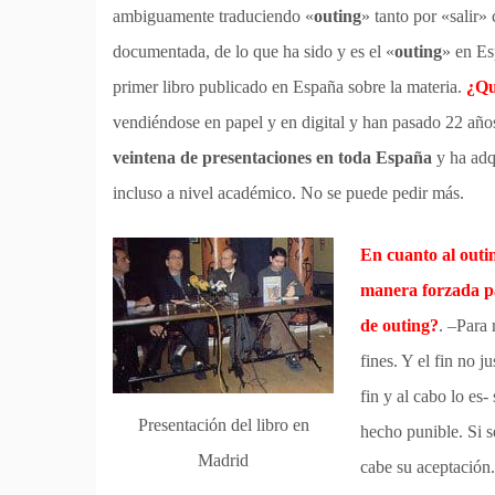
ambiguamente traduciendo «
outing
» tanto por «salir»
documentada, de lo que ha sido y es el «
outing
» en Es
primer libro publicado en España sobre la materia.
¿Qu
vendiéndose en papel y en digital y han pasado 22 añ
veintena de presentaciones en toda España
y ha adq
incluso a nivel académico. No se puede pedir más.
En cuanto al outin
manera forzada par
de outing?
. –Para 
fines. Y el fin no j
fin y al cabo lo es
Presentación del libro en
hecho punible. Si s
Madrid
cabe su aceptación.