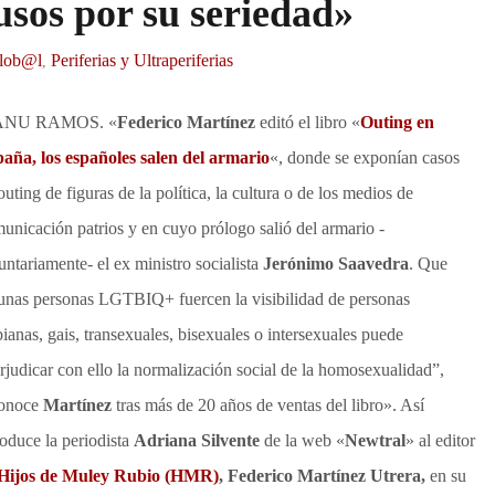
usos por su seriedad»
Glob@l
Periferias y Ultraperiferias
,
NU RAMOS. «
Federico Martínez
editó el libro «
Outing en
aña, los españoles salen del armario
«, donde se exponían casos
outing de figuras de la política, la cultura o de los medios de
unicación patrios y en cuyo prólogo salió del armario -
untariamente- el ex ministro socialista
Jerónimo Saavedra
. Que
unas personas LGTBIQ+ fuercen la visibilidad de personas
bianas, gais, transexuales, bisexuales o intersexuales puede
rjudicar con ello la normalización social de la homosexualidad”,
conoce
Martínez
tras más de 20 años de ventas del libro». Así
roduce la periodista
Adriana Silvente
de la web «
Newtral
» al editor
Hijos de Muley Rubio (HMR)
, Federico Martínez Utrera,
en su