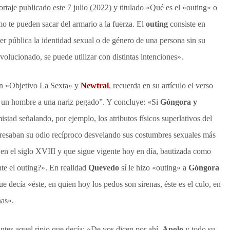
ortaje publicado este 7 julio (2022) y titulado «Qué es el «outing» o
o te pueden sacar del armario a la fuerza. El
outing
consiste en
er pública la identidad sexual o de género de una persona sin su
olucionado, se puede utilizar con distintas intenciones».
 en «Objetivo La Sexta» y
Newtral
, recuerda en su artículo el verso
 un hombre a una nariz pegado”. Y concluye: «Si
Góngora y
tad señalando, por ejemplo, los atributos físicos superlativos del
esaban su odio recíproco desvelando sus costumbres sexuales más
 en el siglo XVIII y que sigue vigente hoy en día, bautizada como
te el outing?». En realidad
Quevedo
sí le hizo «outing» a
Góngora
e decía «éste, en quien hoy los pedos son sirenas, éste es el culo, en
nas».
ntes aquel ripio que decía: «De vos dicen por ahí,
Apolo
y todo su