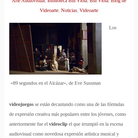
Arte Audiovisual
Biblioteca Bill Viola
Bill Viola
Blog de
,
,
,
Videoarte
Noticias
Videoarte
,
,
Los
«89 segundos en el Alcázar», de Eve Sussman
videojuegos
se están decantando como una de las fórmulas
de expresión creativa más populares entre los jóvenes, como
anteriormente fue el
videoclip
el que irrumpió en la escena
audiovisual como novedosa expresión artística musical y