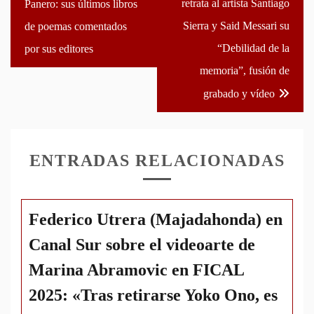
retrata al artista Santiago
Panero: sus últimos libros
entradas
Sierra y Said Messari su
de poemas comentados
“Debilidad de la
por sus editores
memoria”, fusión de
grabado y vídeo
ENTRADAS RELACIONADAS
Federico Utrera (Majadahonda) en
Canal Sur sobre el videoarte de
Marina Abramovic en FICAL
2025: «Tras retirarse Yoko Ono, es