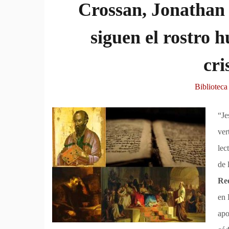
Crossan, Jonathan
siguen el rostro 
cri
Bibliotec
“Je
ver
lec
de 
Re
en 
apo