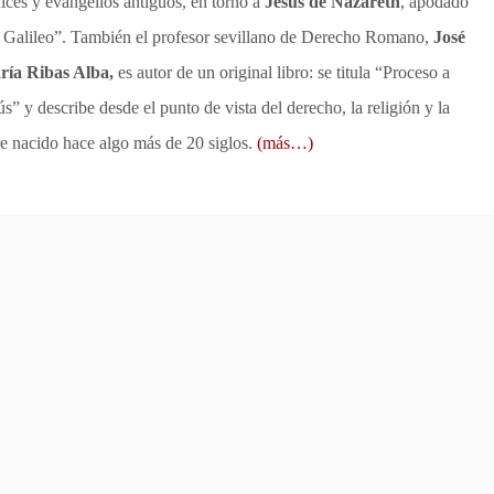
ices y evangelios antiguos, en torno a
Jesús de Nazareth
, apodado
 Galileo”. También el profesor sevillano de Derecho Romano,
José
ría Ribas Alba,
es autor de un original libro: se titula “Proceso a
ús” y describe desde el punto de vista del derecho, la religión y la
re nacido hace algo más de 20 siglos.
(más…)