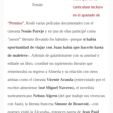
Tetuán
curriculum incluyo
en el apartado de
“Premios”.
Rodó varias películas documentales con el
cineasta
Nonio Parejo
y en una de ellas participé como
“asesor” literario llevando los bártulos –porque
si había
oportunidad de viajar con Juan había que hacerlo hasta
de maletero
–. Además de galardonarme con su amistad y
editarle un libro, coordiné un suplemento literario que
rememoraba su regreso a Almería y su relación con otros
artistas como el cineasta
Vicente Aranda
(entrevistado por el
escritor almeriense J
osé Miguel Naveros
), el novelista
norteamericano
Nelson Algren
(del que traduje sus vivencias
con Juan), la literata francesa
Simone de Beauvoir,
–con
quienes visitó la Alcazaba– entonces pareja de
Jean Paul