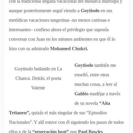
con la tradicional llegada vacacional del monarca marroquí y
aunque posteriormente seguí viendo a
Goytisolo
en sus
metódicas vacaciones tangerinas -no menos curiosas e
interesantes– confieso ahora el privilegio que suponía
conversar con Juan en los mismos ambientes en que él lo
hizo con su admirado
Mohamed Chukri.
Goytisolo
también me
Goytisolo bailando en La
enseñó, entre otras
Chanca. Detrás, el poeta
muchas cosas, a leer al
Valente
Galdós
mudéjar a través
de su novela
“Aita
Tettauen”,
quizás el más singular de sus “Episodios
Nacionales”. Y allí estuve con él siguiendo los pasos de todos
ellos y de la
“generación beat”
que
Paul Bowles