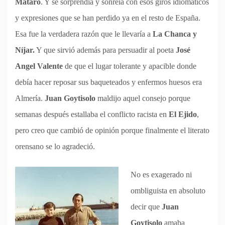
Mataró
. Y se sorprendía y sonreía con esos giros idiomáticos
y expresiones que se han perdido ya en el resto de España.
Esa fue la verdadera razón que le llevaría a
La Chanca y
Níjar.
Y que sirvió además para persuadir al poeta
José
Angel Valente
de que el lugar tolerante y apacible donde
debía hacer reposar sus baqueteados y enfermos huesos era
Almería.
Juan Goytisolo
maldijo aquel consejo porque
semanas después estallaba el conflicto racista en
El Ejido
,
pero creo que cambió de opinión porque finalmente el literato
orensano se lo agradeció.
No es exagerado ni
ombliguista en absoluto
decir que
Juan
Goytisolo
amaba