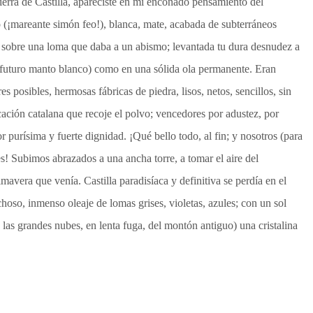
ierra de Castilla, apareciste en mi enconado pensamiento del
(¡mareante simón feo!), blanca, mate, acabada de subterráneos
ca sobre una loma que daba a un abismo; levantada tu dura desnudez a
 futuro manto blanco) como en una sólida ola permanente. Eran
res posibles, hermosas fábricas de piedra, lisos, netos, sencillos, sin
cación catalana que recoje el polvo; vencedores por adustez, por
r purísima y fuerte dignidad. ¡Qué bello todo, al fin; y nosotros (para
es! Subimos abrazados a una ancha torre, a tomar el aire del
mavera que venía. Castilla paradisíaca y definitiva se perdía en el
choso, inmenso oleaje de lomas grises, violetas, azules; con un sol
las grandes nubes, en lenta fuga, del montón antiguo) una cristalina