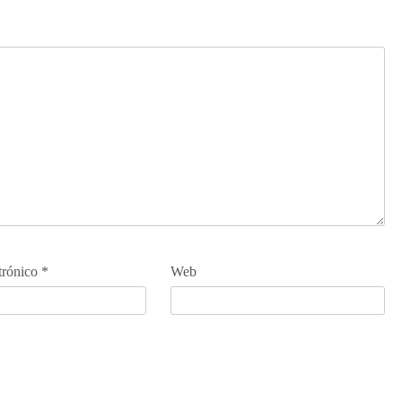
trónico
*
Web