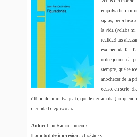
Venus del mar de t
empolvado retorno 
siglos; perla fres
la vida (volaba mi
realidad tus alcáza
esa menuda falsifi
noble jeometría, po
siempre) qué felic
anochecer de la pri
ocaso, en serio, di
último de primitiva plata, que le derramaba (rompiendo 
eternidad crepuscular.
Autor:
Juan Ramón Jiménez
Longitud de impresión
: 51 páginas