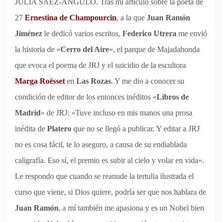
JULIA SÁEZ-ANGULO. Tras mi artículo sobre la poeta de
27
Ernestina de Champourcin
, a la que
Juan Ramón
Jiménez
le dedicó varios escritos,
Federico Utrera
me envió
la historia de «
Cerro del Aire
«, el parque de Majadahonda
que evoca el poema de JRJ y el suicidio de la escultora
Marga Roësset
en
Las Rozas
. Y me dio a conocer su
condición de editor de los entonces inéditos «
Libros de
Madrid
» de JRJ: «Tuve incluso en mis manos una prosa
inédita de
Platero
que no se llegó a publicar. Y editar a JRJ
no es cosa fácil, te lo aseguro, a causa de su endiablada
caligrafía. Eso sí, el premio es subir al cielo y volar en vida».
Le respondo que cuando se reanude la tertulia ilustrada el
curso que viene, si Dios quiere, podría ser que nos hablara de
Juan Ramón
, a mí también me apasiona y es un Nobel bien