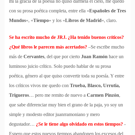
mí la gracia de la poesía no quiso dármela el cielo, me quedo
con su prosa poética completa, entre ella «
Españoles de Tres
Mundos
«, «
Tiempo
» y los «
Libros de Madrid
«, claro.
Se ha escrito mucho de JRJ. ¿Ha tenido buenos críticos?
¿Qué libros le parecen más acertados?
–Se escribe mucho
más de
Cervantes
, del que por cierto
Juan Ramón
hace un
luminoso juicio crítico. Solo puedo hablar de su prosa
poética, género al que quiso convertir toda su poesía. Y entre
los críticos vivos me quedo con
Trueba, Blasco, Urrutia,
Trigueros
… pero me remito de nuevo a
Carmen Pinzón
,
que sabe diferenciar muy bien el grano de la paja, yo soy un
simple y modesto editor juanrramoniano y mero
degustador…
¿Se le tiene algo olvidado en estos tiempos?
-
Espero que estos nuevos tiempos abandonen los excesos del