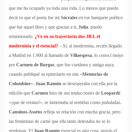
que me ha ocupado ya toda una vida. Lo menos que puedo
decir es que el poeta fue mi
Sócrates
en ese banquete poético
que fue aquel libro y que gracias a ti,
Julia
, puedo
rememorarlo.
¿Ve en su trayectoria dos JRJ, el
modernista y el esencial?
– Sí, al modernista, recién llegado
a Madrid en 1.900 al llamado de
Villaespesa
, lo conocí mejor
por
Carmen de Burgos
, que fue coetánea y amiga suya,
cuando publiqué su epistolario en mis «
Memorias de
Colombine
«.
Juan Ramón
se desesperaba con ella por la
edición que
Carmen
hizo de sus traducciones de
Leopardi
:
«¡que de erratas!», se lamentaba al sentirlas como puñaladas.
Cansinos-Asséns
refleja su relación con mucha gracia, pero
las feministas de carné que ella tanto detestaba no se lo
perdonan. El
Juan Ramón
esencial es otra cosa, quizás el