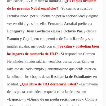
dedicatoria: «
A la inmensa minoría
«.
¿Es el más brillante
de los premios Nobel españoles?
–Yo cuento a nuestros
Premios Nobel por su idioma no por la nacionalidad y alguna
vez escribí algo sobre ello.
Fernando Arrabal
prefiere a
Echegaray
,
Juan Goytisolo
elegía a
Octavio Paz
y otros a
Ramón y Cajal
pero con permiso de
Juan Ramón
y sus
inútiles escalas, me quedo con él.
¿Se citan y custodian bien
los lugares de memoria de JRJ?
–Si respondiera Carmen
Hernández Pinzón saldrían venablos por su boca. Echo en
falta ese delicado templo juanrramoniano que debía estar en
la colina de los chopos de su
Residencia de Estudiantes
en
Madrid.
¿Qué libro de JRJ destacaría usted?
–La mayoría
de los poetas coinciden en que la cima la alcanza con
«
Espacio
» y «
Diario de un poeta recién casado
«. Como a