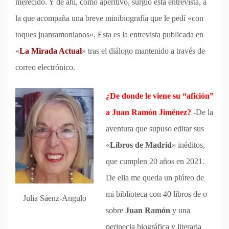
merecido. Y de ahí, como aperitivo, surgió esta entrevista, a
la que acompaña una breve minibiografía que le pedí «con
toques juanramonianos». Esta es la entrevista publicada en
«
La Mirada Actual
» tras el diálogo mantenido a través de
correo electrónico.
¿De donde le viene su “afición”
a Juan Ramón Jiménez?
-De la
aventura que supuso editar sus
«
Libros de Madrid
» inéditos,
que cumplen 20 años en 2021.
De ella me queda un plúteo de
mi biblioteca con 40 libros de o
Julia Sáenz-Angulo
sobre
Juan Ramón
y una
peripecia biográfica y literaria