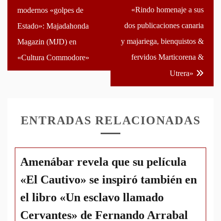
de
«Rindo homenaje a sus
modernos «golpes de
entradas
dos publicaciones canaria
Estado»: Majadahonda
y majariega, bienquistos &
Magazin (MJD) en
fervidos Marticorena &
«Cultura Commodore»
Utrera»
ENTRADAS RELACIONADAS
Amenábar revela que su película
«El Cautivo» se inspiró también en
el libro «Un esclavo llamado
Cervantes» de Fernando Arrabal