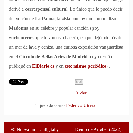
derivé a
corresponsal cultural
. Lo único que le puedo decir
del volcán de
La Palma
, la «isla bonita» que inmortalizara
Madonna
en su célebre y popular canción (¡soy
«
ochentero
«, que le vamos a hacer!), es que dejó además de
un mar de lava y ceniza, una curiosa exposición vanguardista
en el
Círculo de Bellas Artes de Madrid
, cuya reseña
publiqué en
ElDiario.es
y en
este mismo periódico
«.
Enviar
Etiquetada como
Federico Utrera
Navegación
Diario de Arrabal (2022):
Nueva prensa digital y