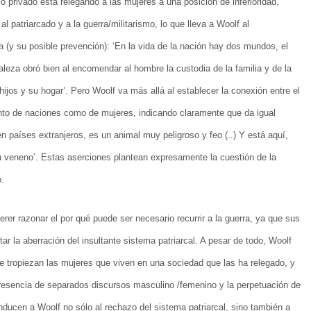
lo privado está relegando a las mujeres a una posición de inferioridad,
 patriarcado y a la guerra/militarismo, lo que lleva a Woolf al
a (y su posible prevención): ‘En la vida de la nación hay dos mundos, el
eza obró bien al encomendar al hombre la custodia de la familia y de la
ijos y su hogar’. Pero Woolf va más allá al establecer la conexión entre el
nto de naciones como de mujeres, indicando claramente que da igual
países extranjeros, es un animal muy peligroso y feo (..) Y está aquí,
u veneno’. Estas aserciones plantean expresamente la cuestión de la
o.
rer razonar el por qué puede ser necesario recurrir a la guerra, ya que sus
r la aberración del insultante sistema patriarcal. A pesar de todo, Woolf
ue tropiezan las mujeres que viven en una sociedad que las ha relegado, y
presencia de separados discursos masculino /femenino y la perpetuación de
nducen a Woolf no sólo al rechazo del sistema patriarcal, sino también a