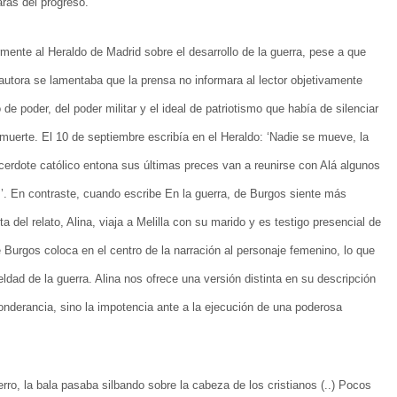
aras del progreso.
mente al Heraldo de Madrid sobre el desarrollo de la guerra, pese a que
autora se lamentaba que la prensa no informara al lector objetivamente
 de poder, del poder militar y el ideal de patriotismo que había de silenciar
a muerte. El 10 de septiembre escribía en el Heraldo: ‘Nadie se mueve, la
acerdote católico entona sus últimas preces van a reunirse con Alá algunos
’. En contraste, cuando escribe En la guerra, de Burgos siente más
 del relato, Alina, viaja a Melilla con su marido y es testigo presencial de
De Burgos coloca en el centro de la narración al personaje femenino, lo que
eldad de la guerra. Alina nos ofrece una versión distinta en su descripción
onderancia, sino la impotencia ante a la ejecución de una poderosa
hierro, la bala pasaba silbando sobre la cabeza de los cristianos (..) Pocos