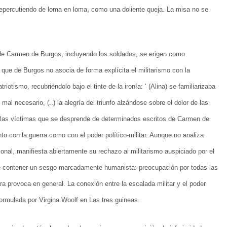
epercutiendo de loma en loma, como una doliente queja. La misa no se
s de Carmen de Burgos, incluyendo los soldados, se erigen como
, que de Burgos no asocia de forma explícita el militarismo con la
iotismo, recubriéndolo bajo el tinte de la ironía: ‘ (Alina) se familiarizaba
mal necesario, (..) la alegría del triunfo alzándose sobre el dolor de las
do a las víctimas que se desprende de determinados escritos de Carmen de
to con la guerra como con el poder político-militar. Aunque no analiza
onal, manifiesta abiertamente su rechazo al militarismo auspiciado por el
ce contener un sesgo marcadamente humanista: preocupación por todas las
rra provoca en general. La conexión entre la escalada militar y el poder
ormulada por Virgina Woolf en Las tres guineas.