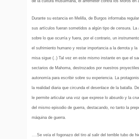
de la cultura musulmana, el arremeter contra los Moros en 
Durante su estancia en Melilla, de Burgos informaba regular
sus artículos fueran sometidos a algún tipo de censura. La 
sobre lo que ocurría y fuera, por el contrario, un instrumento
el sufrimiento humano y restar importancia a la derrota y l
misa sigue (..) Tal vez en este mismo instante en que el s
sectarios de Mahoma, destrozados por nuestros proyectiles
autonomía para escribir sobre su experiencia. La protagonista
la realidad diaria que circunda el desenlace de la batalla. 
le permite articular una voz que exprese lo absurdo y la cru
del mismo episodio de guerra, destacando, no tanto la prep
máquina de guerra.
….Se veía el fogonazo del tiro al salir del terrible tubo de 