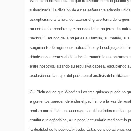
Woolf está convencida de que la división entre lo público y 
subordinada. La división de estas esferas va además unida al
escepticismo a la hora de razonar el grave tema de la guerr
mundo de los hombres y el mundo de las mujeres. La natural
nación. El mundo de la mujer es su familia, su marido, sus h
surgimiento de regímenes autocráticos y la subyugación ta
dónde encontremos al dictador: ‘…cuando lo encontramos en 
entre nosotros, alzando su repulsiva cabeza, escupiendo s
exclusión de la mujer del poder en el análisis del militarism
Gill Plain aduce que Woolf en Las tres guineas pueda no que
argumentos parecen defender el pacifismo a la vez de resalta
analiza con detalle en su ensayo las dificultades con las q
continua relegándolas, a un papel secundario mediante la 
la dualidad de lo público/privado. Estas consideraciones co