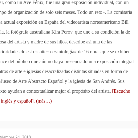
ar, como un Ave Fénix, fue una gran exposición individual, con un
mpo de organización de solo seis meses. Todo un reto». La comisaria
la actual exposición en España del videoartista norteamericano Bill
la, la fotógrafa australiana Kira Perov, que une a su condición la de
osa del artista y madre de sus hijos, describe así una de las
erioridades de esta «suite» o «antología» de 16 obras que se exhiben
nce del público que aún no haya presenciado una exposición integral
ros de arte e iglesias desacralizadas distintas situadas en forma de
 Museo de Arte Abstracto Español y la iglesia de San Andrés. Sus
xto ayudan a contextualizar mejor el propósito del artista.
[Escuche
inglés y español].
(más…)
viembre 24, 2018