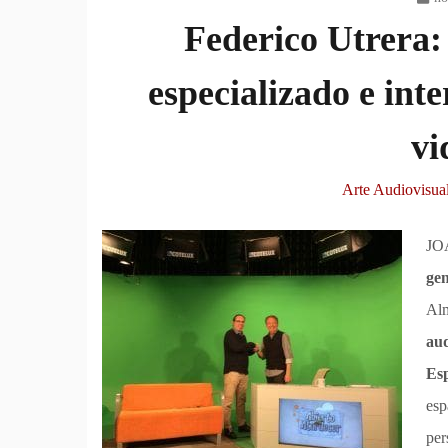
Federico Utrera: 
especializado e inte
vi
Arte Audiovisua
JO
gen
Alm
aud
Es
esp
per