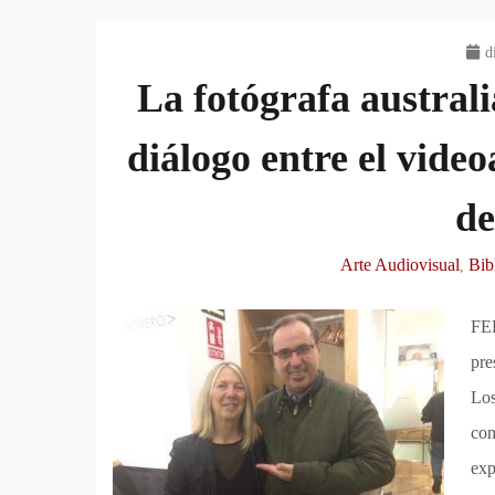
d
La fotógrafa austral
diálogo entre el video
de
Arte Audiovisual
Bib
,
FED
pre
Los
com
exp