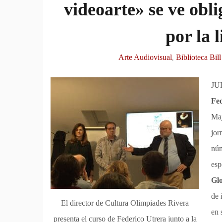
videoarte» se ve obl
por la 
Arte Audiovisual
Biblioteca Bill
,
JUL
Fed
Maj
jor
núm
esp
Gl
de 
El director de Cultura Olimpiades Rivera
en 
presenta el curso de Federico Utrera junto a la