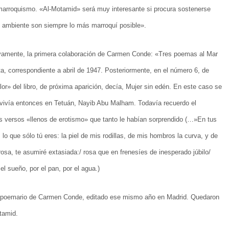
marroquismo. «Al-Motamid» será muy interesante si procura sostenerse
su ambiente son siempre lo más marroquí posible».
vamente, la primera colaboración de Carmen Conde: «Tres poemas al Mar
sta, correspondiente a abril de 1947. Posteriormente, en el número 6, de
or» del libro, de próxima aparición, decía, Mujer sin edén. En este caso se
ue vivía entonces en Tetuán, Nayib Abu Malham. Todavía recuerdo el
os versos «llenos de erotismo» que tanto le habían sorprendido (…»En tus
o que sólo tú eres: la piel de mis rodillas, de mis hombros la curva, y de
osa, te asumiré extasiada:/ rosa que en frenesíes de inesperado júbilo/
l sueño, por el pan, por el agua.)
te poemario de Carmen Conde, editado ese mismo año en Madrid. Quedaron
tamid.