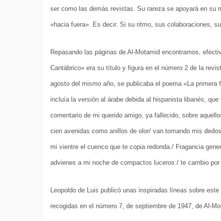
ser como las demás revistas. Su rareza se apoyará en su 
«hacia fuera». Es decir. Si su ritmo, sus colaboraciones, 
Repasando las páginas de Al-Motamid encontramos, efecti
Cantábrico» era su título y figura en el número 2 de la revi
agosto del mismo año, se publicaba el poema «La primera fl
incluía la versión al árabe debida al hispanista libanés, q
comentario de mi querido amigo, ya fallecido, sobre aquell
cien avenidas como anillos de olor/ van tomando mis dedos l
mi vientre el cuenco que te copia redonda./ Fragancia gener
advienes a mi noche de compactos luceros:/ te cambio por e
Leopoldo de Luis publicó unas inspiradas líneas sobre es
recogidas en el número 7, de septiembre de 1947, de Al-Mo