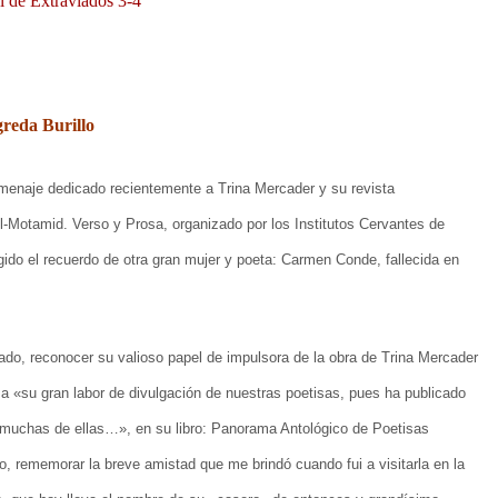
l de Extraviados 3-4
reda Burillo
menaje dedicado recientemente a Trina Mercader y su revista
-Motamid. Verso y Prosa, organizado por los Institutos Cervantes de
ido el recuerdo de otra gran mujer y poeta: Carmen Conde, fallecida en
lado, reconocer su valioso papel de impulsora de la obra de Trina Mercader
a «su gran labor de divulgación de nuestras poetisas, pues ha publicado
 muchas de ellas…», en su libro: Panorama Antológico de Poetisas
o, rememorar la breve amistad que me brindó cuando fui a visitarla en la