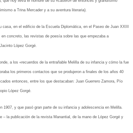
ia, que hoy lleva el nombre de su «casero» de entonces y grandísimo
imismo a Trina Mercader y a su aventura literaria).
casa, en el edificio de la Escuela Diplomática, en el Paseo de Juan XXIII
 en concreto, las revistas de poesía sobre las que empezaba a
e Jacinto López Gorgé.
de, a los «recuerdos de la entrañable Melilla de su infancia y cómo la fue
oraba los primeros contactos que se produjeron a finales de los años 40
 radicados entonces, entre los que destacaban: Juan Guerrero Zamora, Pío
ropio López Gorgé.
1907, y que pasó gran parte de su infancia y adolescencia en Melilla.
te – la publicación de la revista Manantial, de la mano de López Gorgé y