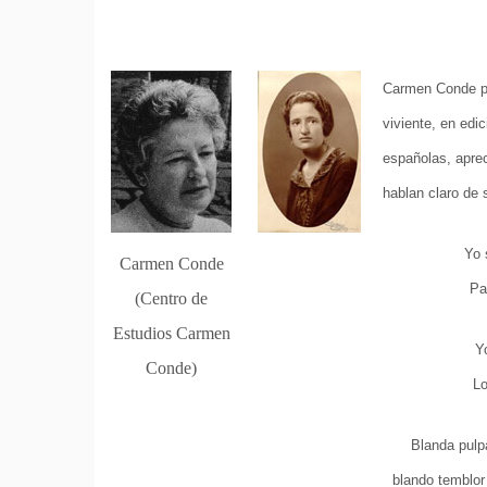
Carmen Conde pu
viviente, en edi
españolas, apre
hablan claro de
Yo 
Carmen Conde
Pa
(Centro de
Estudios Carmen
Y
Conde)
Lo
Blanda pulpa
blando temblor