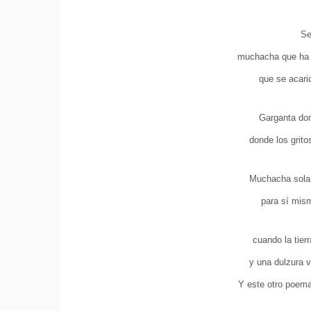
Se
muchacha que ha 
que se acaric
Garganta don
donde los grito
Muchacha sola 
para sí mism
cuando la tier
y una dulzura v
Y este otro poema