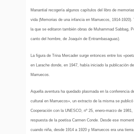
Manantial recogería algunos capítulos del libro de memoria
vida (Memorias de una infancia en Marruecos, 1914-1920). Y 
la que se editaron también obras de Muhammad Sabbag, Pe
canto del hombre, de Joaquín de Entrambasaguas).
La figura de Trina Mercader surge entonces entre los «poet
en Larache donde, en 1947, había iniciado la publicación de A
Marruecos.
Aquella aventura ha quedado plasmada en la conferencia de 
cultural en Marruecos», un extracto de la misma se publicó
Cooperación con la UNESCO, nº 25, enero-marzo de 1981, pp
respuesta de la poetisa Carmen Conde. Desde ese momento 
cuando niña, desde 1914 a 1920 y Marruecos era una tierra