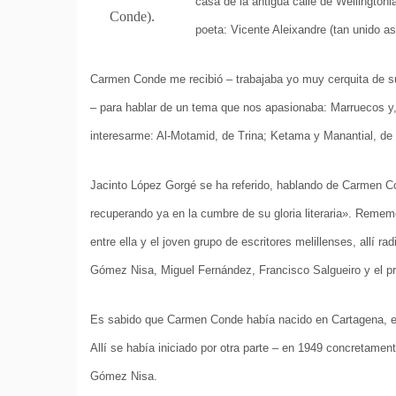
casa de la antigua calle de Wellington
Conde).
poeta: Vicente Aleixandre (tan unido as
Carmen Conde me recibió – trabajaba yo muy cerquita de su 
– para hablar de un tema que nos apasionaba: Marruecos y,
interesarme: Al-Motamid, de Trina; Ketama y Manantial, d
Jacinto López Gorgé se ha referido, hablando de Carmen Con
recuperando ya en la cumbre de su gloria literaria». Remem
entre ella y el joven grupo de escritores melillenses, allí
Gómez Nisa, Miguel Fernández, Francisco Salgueiro y el p
Es sabido que Carmen Conde había nacido en Cartagena, en 
Allí se había iniciado por otra parte – en 1949 concretamen
Gómez Nisa.